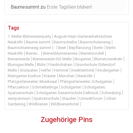
Baumesummt
zu
Erste Taglilien blühen!
Tags
1. Meller Blühwiesenparty
August-Heyn-Gartenarbeitsschule
Neukölln
Baume summt
Baumscheibe
Baumschulenweg
Baumschulenweg summt (-:
Beet
Bepflanzung
Berlin
Berlin
Neukölln
Bienen...
Bienenblumenwiese
Bienenrondell
Bienenweide
Bienenweide IGS Melle
Biogarten
Blumenzwiebeln
Blumiges Melle
Blüte
Friedrichshain
Grundschule Oldendorf
Melle
Grünpaten
Helfer
Hummel
Insektenhotel
Kindergarten
Kleingarten Itzehoe
Kräuter
München
Neukölln
Pfalzgrafenweiler; Musiksaal
Pfalzgrafenweiler; Schulgarten
Pflanzaktion
Schmetterlinge
Schulgarten
Schulgarten;
Spatzenschule
Schulgarten Gesamtschule Delbrück
Schwabing
sempervivum
Spatzenschule
Stauden
Umweltforum
Urban
Gardening
Wildbienen
Wildbienenhotel
Zugehörige Pins