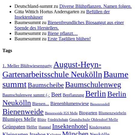
Deutschland-summt
zu
Diverse Blühpflanzen. Namen folgen.
Gitta Wittich Hortus Andersgarten
zu
Befüllen der
Insektenhäuser
Baumesummt
zu
Bienenfreundliches Biosaatgut aus einer
Spende des Herstellers.
Baumesummt
zu
Biene pflanzt…
Baumesummt
zu
Erste Taglilien blühen!
Tags
August-Heyn-
1. Meller Blühwiesenparty
Baume
Gartenarbeitsschule Neukölln
summt
Baumschulenweg
Baumscheibe
Berlin
Berlin
Beet
Baumschulenweg summt (-:
Bepflanzung
Neukölln
Bienenblumenwiese
Bienen...
Bienenrondell
Bienenweide
Biogarten
Blumenzwiebeln
Bienenweide IGS Melle
Blumiges Melle
Blüte
Grundschule Oldendorf Melle
Friedrichshain
Insektenhotel
Grünpaten
Helfer
Kindergarten
Hummel
München
Kleingarten Itzehoe
Neukölln
Kräuter