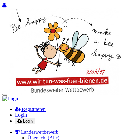
Registrieren
Login
Login
Landeswettbewerb
Übersicht (Alle)