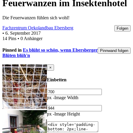
Feuerwanzen im Insektenhotel
Die Feuerwanzen fühlen sich wohl!
Fachzentrum Oekolandbau Ebersberg
Folgen
• 6. September 2017
14 Pins • 0 Anhänger
Pinned in
Es blüht so schön, wenn Ebersberger
Pinnwand folgen
Blüten blüh'n
×
Einbetten
px -Image Width
px -Image Height