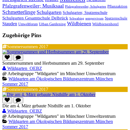
Pfalzgrafenweiler; Musiksaal
Pflanzaktion
Pfalzgrafenweiler; Schulgarten
Schmetterlinge
Schulgarten
Schulgarten; Spatzenschule
Schulgarten Gesamtschule Delbrück
Spatzenschule
Schwabing
sempervivum
Wildbienen
Stauden
Wildbienenhotel
Urban Gardening
Umweltforum
Zugehörige Pins
Sommersummen 2017
Sommersummen und Herbstsummen am 29. September
Wildgarten_OEBZ
@
Arbeitsgruppe "Wildgarten" im Münchner Umweltzentrum
Wildgarten am Ökologischen Bildungszentrum München
Sommer 2017
Sommersummen 2017
Die am 4. März gebaute Nisthilfe am 1. Oktober
Wildgarten_OEBZ
@
Arbeitsgruppe "Wildgarten" im Münchner Umweltzentrum
Wildgarten am Ökologischen Bildungszentrum München
Sommer 2017