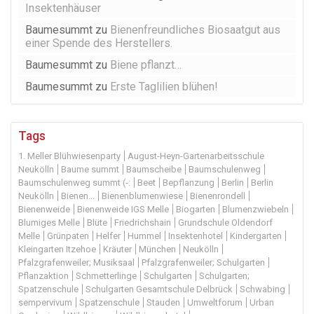
Insektenhäuser
Baumesummt
zu
Bienenfreundliches Biosaatgut aus
einer Spende des Herstellers.
Baumesummt
zu
Biene pflanzt…
Baumesummt
zu
Erste Taglilien blühen!
Tags
1. Meller Blühwiesenparty
August-Heyn-Gartenarbeitsschule
Neukölln
Baume summt
Baumscheibe
Baumschulenweg
Baumschulenweg summt (-:
Beet
Bepflanzung
Berlin
Berlin
Neukölln
Bienen...
Bienenblumenwiese
Bienenrondell
Bienenweide
Bienenweide IGS Melle
Biogarten
Blumenzwiebeln
Blumiges Melle
Blüte
Friedrichshain
Grundschule Oldendorf
Melle
Grünpaten
Helfer
Hummel
Insektenhotel
Kindergarten
Kleingarten Itzehoe
Kräuter
München
Neukölln
Pfalzgrafenweiler; Musiksaal
Pfalzgrafenweiler; Schulgarten
Pflanzaktion
Schmetterlinge
Schulgarten
Schulgarten;
Spatzenschule
Schulgarten Gesamtschule Delbrück
Schwabing
sempervivum
Spatzenschule
Stauden
Umweltforum
Urban