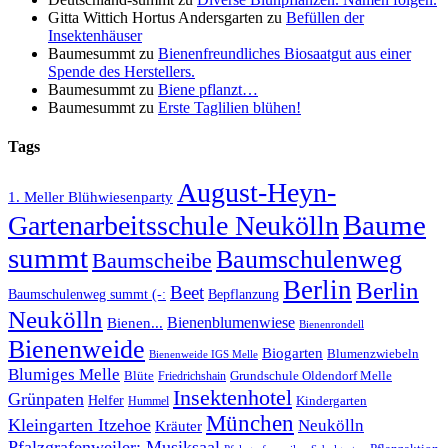
Gitta Wittich Hortus Andersgarten
zu
Befüllen der
Insektenhäuser
Baumesummt
zu
Bienenfreundliches Biosaatgut aus einer
Spende des Herstellers.
Baumesummt
zu
Biene pflanzt…
Baumesummt
zu
Erste Taglilien blühen!
Tags
August-Heyn-
1. Meller Blühwiesenparty
Baume
Gartenarbeitsschule Neukölln
summt
Baumschulenweg
Baumscheibe
Berlin
Berlin
Beet
Baumschulenweg summt (-:
Bepflanzung
Neukölln
Bienenblumenwiese
Bienen...
Bienenrondell
Bienenweide
Biogarten
Blumenzwiebeln
Bienenweide IGS Melle
Blumiges Melle
Blüte
Grundschule Oldendorf Melle
Friedrichshain
Insektenhotel
Grünpaten
Helfer
Kindergarten
Hummel
München
Kleingarten Itzehoe
Neukölln
Kräuter
Pfalzgrafenweiler; Musiksaal