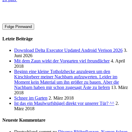
Folge Pinnwand
Letzte Beiträge
Download Delta Executor Updated Android Verison 2026
3.
Juni 2026
Mit dem Zaun wirkt der Vorgarten viel freundlicher
4. April
2018
Beginn eine kleine Totholzhecke anzulegen um den
Kirschlorbeer meiner Nachbarn aufzuwerten. Leider im
Moment kein Material um ihn größer zu bauen. Aber die
Nachbarn haben mir schon zugesagt Äste zu liefern
13. März
2018
Schnee im Garten
2. März 2018
Ist das ein Maulwurfshügel direkt vor unserer Tür? ^^
2.
März 2018
Neueste Kommentare
Deutschland-summt
zu
Diverse Blühpflanzen. Namen folgen.