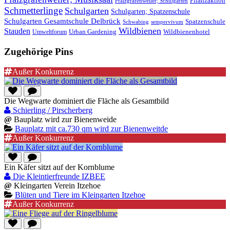
Pflanzaktion
Pfalzgrafenweiler; Schulgarten
Schmetterlinge
Schulgarten
Schulgarten; Spatzenschule
Schulgarten Gesamtschule Delbrück
Spatzenschule
Schwabing
sempervivum
Wildbienen
Stauden
Wildbienenhotel
Urban Gardening
Umweltforum
Zugehörige Pins
Außer Konkurrenz
Die Wegwarte dominiert die Fläche als Gesamtbild
Schierling / Pirscherberg
@
Bauplatz wird zur Bienenweide
Bauplatz mit ca.730 qm wird zur Bienenweitde
Außer Konkurrenz
Ein Käfer sitzt auf der Kornblume
Die Kleintierfreunde IZBEE
@
Kleingarten Verein Itzehoe
Blüten und Tiere im Kleingarten Itzehoe
Außer Konkurrenz