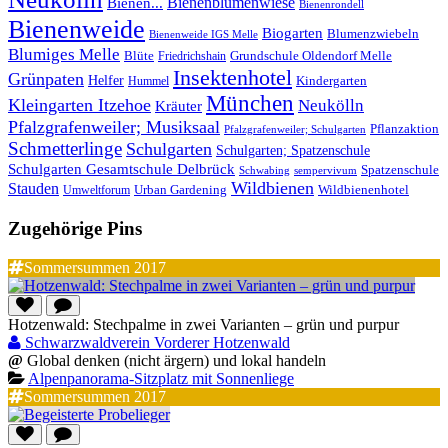
Bienenblumenwiese
Bienen...
Bienenrondell
Bienenweide
Biogarten
Blumenzwiebeln
Bienenweide IGS Melle
Blumiges Melle
Blüte
Grundschule Oldendorf Melle
Friedrichshain
Insektenhotel
Grünpaten
Helfer
Kindergarten
Hummel
München
Kleingarten Itzehoe
Neukölln
Kräuter
Pfalzgrafenweiler; Musiksaal
Pflanzaktion
Pfalzgrafenweiler; Schulgarten
Schmetterlinge
Schulgarten
Schulgarten; Spatzenschule
Schulgarten Gesamtschule Delbrück
Spatzenschule
Schwabing
sempervivum
Wildbienen
Stauden
Wildbienenhotel
Urban Gardening
Umweltforum
Zugehörige Pins
Sommersummen 2017
Hotzenwald: Stechpalme in zwei Varianten – grün und purpur
Schwarzwaldverein Vorderer Hotzenwald
@
Global denken (nicht ärgern) und lokal handeln
Alpenpanorama-Sitzplatz mit Sonnenliege
Sommersummen 2017