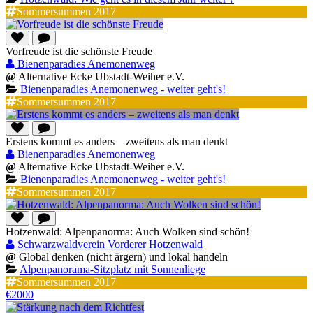
Sommersummen 2017
Vorfreude ist die schönste Freude
Bienenparadies Anemonenweg
@
Alternative Ecke Ubstadt-Weiher e.V.
Bienenparadies Anemonenweg - weiter geht's!
Sommersummen 2017
Erstens kommt es anders – zweitens als man denkt
Bienenparadies Anemonenweg
@
Alternative Ecke Ubstadt-Weiher e.V.
Bienenparadies Anemonenweg - weiter geht's!
Sommersummen 2017
Hotzenwald: Alpenpanorma: Auch Wolken sind schön!
Schwarzwaldverein Vorderer Hotzenwald
@
Global denken (nicht ärgern) und lokal handeln
Alpenpanorama-Sitzplatz mit Sonnenliege
Sommersummen 2017
€2000