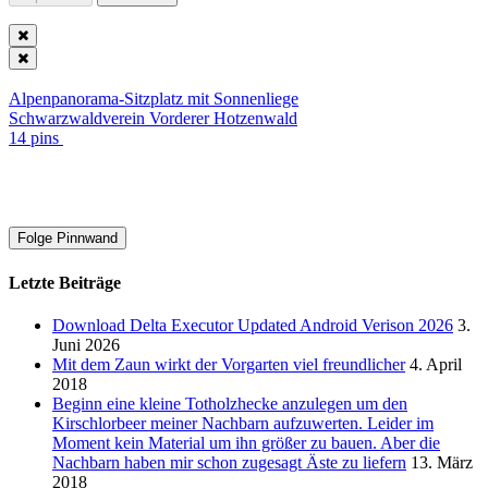
Alpenpanorama-Sitzplatz mit Sonnenliege
Schwarzwaldverein Vorderer Hotzenwald
14 pins
Folge Pinnwand
Letzte Beiträge
Download Delta Executor Updated Android Verison 2026
3.
Juni 2026
Mit dem Zaun wirkt der Vorgarten viel freundlicher
4. April
2018
Beginn eine kleine Totholzhecke anzulegen um den
Kirschlorbeer meiner Nachbarn aufzuwerten. Leider im
Moment kein Material um ihn größer zu bauen. Aber die
Nachbarn haben mir schon zugesagt Äste zu liefern
13. März
2018