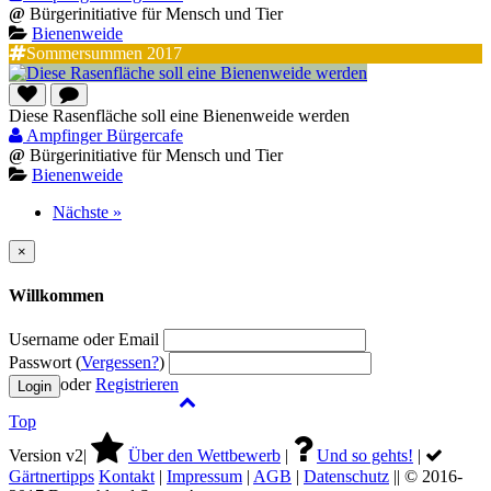
@
Bürgerinitiative für Mensch und Tier
Bienenweide
Sommersummen 2017
Diese Rasenfläche soll eine Bienenweide werden
Ampfinger Bürgercafe
@
Bürgerinitiative für Mensch und Tier
Bienenweide
Nächste »
×
Willkommen
Username oder Email
Passwort (
Vergessen?
)
oder
Registrieren
Top
Version v2|
Über den Wettbewerb
|
Und so gehts!
|
Gärtnertipps
Kontakt
|
Impressum
|
AGB
|
Datenschutz
|| © 2016-