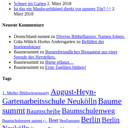
Schnee im Garten
2. März 2018
Ist das ein Maulwurfshügel direkt vor unserer Tür? ^^
2.
März 2018
Neueste Kommentare
Deutschland-summt
zu
Diverse Blühpflanzen. Namen folgen.
Gitta Wittich Hortus Andersgarten
zu
Befüllen der
Insektenhäuser
Baumesummt
zu
Bienenfreundliches Biosaatgut aus einer
Spende des Herstellers.
Baumesummt
zu
Biene pflanzt…
Baumesummt
zu
Erste Taglilien blühen!
Tags
August-Heyn-
1. Meller Blühwiesenparty
Baume
Gartenarbeitsschule Neukölln
summt
Baumschulenweg
Baumscheibe
Berlin
Berlin
Beet
Baumschulenweg summt (-:
Bepflanzung
Neukölln