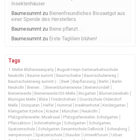
Insektenhäuser
Baumesummt
zu
Bienenfreundliches Biosaatgut aus
einer Spende des Herstellers.
Baumesummt
zu
Biene pflanzt…
Baumesummt
zu
Erste Taglilien blühen!
Tags
1. Meller Blühwiesenparty
August-Heyn-Gartenarbeitsschule
Neukölln
Baume summt
Baumscheibe
Baumschulenweg
Baumschulenweg summt (-:
Beet
Bepflanzung
Berlin
Berlin
Neukölln
Bienen...
Bienenblumenwiese
Bienenrondell
Bienenweide
Bienenweide IGS Melle
Biogarten
Blumenzwiebeln
Blumiges Melle
Blüte
Friedrichshain
Grundschule Oldendorf
Melle
Grünpaten
Helfer
Hummel
Insektenhotel
Kindergarten
Kleingarten Itzehoe
Kräuter
München
Neukölln
Pfalzgrafenweiler; Musiksaal
Pfalzgrafenweiler; Schulgarten
Pflanzaktion
Schmetterlinge
Schulgarten
Schulgarten;
Spatzenschule
Schulgarten Gesamtschule Delbrück
Schwabing
sempervivum
Spatzenschule
Stauden
Umweltforum
Urban