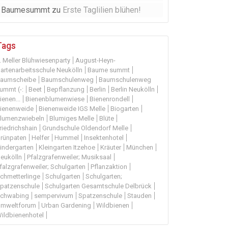
Baumesummt
zu
Erste Taglilien blühen!
Tags
. Meller Blühwiesenparty
August-Heyn-
artenarbeitsschule Neukölln
Baume summt
aumscheibe
Baumschulenweg
Baumschulenweg
ummt (-:
Beet
Bepflanzung
Berlin
Berlin Neukölln
ienen...
Bienenblumenwiese
Bienenrondell
ienenweide
Bienenweide IGS Melle
Biogarten
lumenzwiebeln
Blumiges Melle
Blüte
riedrichshain
Grundschule Oldendorf Melle
rünpaten
Helfer
Hummel
Insektenhotel
indergarten
Kleingarten Itzehoe
Kräuter
München
eukölln
Pfalzgrafenweiler; Musiksaal
falzgrafenweiler; Schulgarten
Pflanzaktion
chmetterlinge
Schulgarten
Schulgarten;
patzenschule
Schulgarten Gesamtschule Delbrück
chwabing
sempervivum
Spatzenschule
Stauden
mweltforum
Urban Gardening
Wildbienen
ildbienenhotel