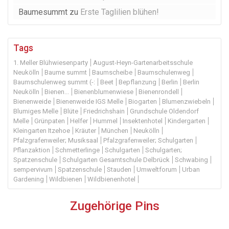
Baumesummt
zu
Erste Taglilien blühen!
Tags
1. Meller Blühwiesenparty
August-Heyn-Gartenarbeitsschule
Neukölln
Baume summt
Baumscheibe
Baumschulenweg
Baumschulenweg summt (-:
Beet
Bepflanzung
Berlin
Berlin
Neukölln
Bienen...
Bienenblumenwiese
Bienenrondell
Bienenweide
Bienenweide IGS Melle
Biogarten
Blumenzwiebeln
Blumiges Melle
Blüte
Friedrichshain
Grundschule Oldendorf
Melle
Grünpaten
Helfer
Hummel
Insektenhotel
Kindergarten
Kleingarten Itzehoe
Kräuter
München
Neukölln
Pfalzgrafenweiler; Musiksaal
Pfalzgrafenweiler; Schulgarten
Pflanzaktion
Schmetterlinge
Schulgarten
Schulgarten;
Spatzenschule
Schulgarten Gesamtschule Delbrück
Schwabing
sempervivum
Spatzenschule
Stauden
Umweltforum
Urban
Gardening
Wildbienen
Wildbienenhotel
Zugehörige Pins