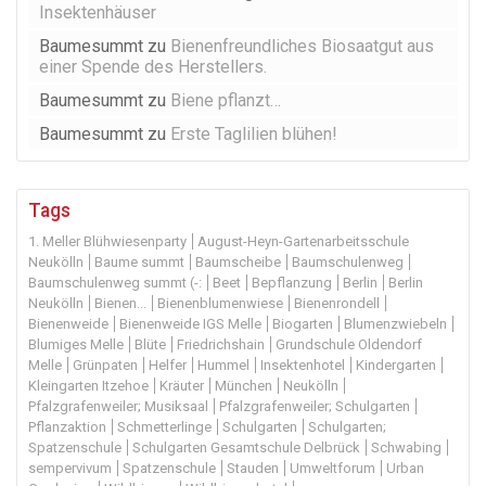
Insektenhäuser
Baumesummt
zu
Bienenfreundliches Biosaatgut aus
einer Spende des Herstellers.
Baumesummt
zu
Biene pflanzt…
Baumesummt
zu
Erste Taglilien blühen!
Tags
1. Meller Blühwiesenparty
August-Heyn-Gartenarbeitsschule
Neukölln
Baume summt
Baumscheibe
Baumschulenweg
Baumschulenweg summt (-:
Beet
Bepflanzung
Berlin
Berlin
Neukölln
Bienen...
Bienenblumenwiese
Bienenrondell
Bienenweide
Bienenweide IGS Melle
Biogarten
Blumenzwiebeln
Blumiges Melle
Blüte
Friedrichshain
Grundschule Oldendorf
Melle
Grünpaten
Helfer
Hummel
Insektenhotel
Kindergarten
Kleingarten Itzehoe
Kräuter
München
Neukölln
Pfalzgrafenweiler; Musiksaal
Pfalzgrafenweiler; Schulgarten
Pflanzaktion
Schmetterlinge
Schulgarten
Schulgarten;
Spatzenschule
Schulgarten Gesamtschule Delbrück
Schwabing
sempervivum
Spatzenschule
Stauden
Umweltforum
Urban