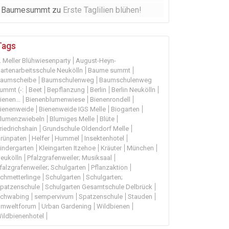
Baumesummt
zu
Erste Taglilien blühen!
Tags
. Meller Blühwiesenparty
August-Heyn-
artenarbeitsschule Neukölln
Baume summt
aumscheibe
Baumschulenweg
Baumschulenweg
ummt (-:
Beet
Bepflanzung
Berlin
Berlin Neukölln
ienen...
Bienenblumenwiese
Bienenrondell
ienenweide
Bienenweide IGS Melle
Biogarten
lumenzwiebeln
Blumiges Melle
Blüte
riedrichshain
Grundschule Oldendorf Melle
rünpaten
Helfer
Hummel
Insektenhotel
indergarten
Kleingarten Itzehoe
Kräuter
München
eukölln
Pfalzgrafenweiler; Musiksaal
falzgrafenweiler; Schulgarten
Pflanzaktion
chmetterlinge
Schulgarten
Schulgarten;
patzenschule
Schulgarten Gesamtschule Delbrück
chwabing
sempervivum
Spatzenschule
Stauden
mweltforum
Urban Gardening
Wildbienen
ildbienenhotel