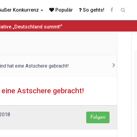
ußer Konkurrenz
Populär
So gehts!
iative „Deutschland summt!“
 eine Astschere gebracht!
 2018
Folgen