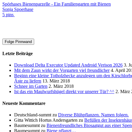
Spörhases Bienenparzelle - Ein Familiengarten mit Bienen
Sonja Spoerhase
5 pins
Folge Pinnwand
Letzte Beiträge
Download Delta Executor Updated Android Verison 2026
3. J
Mit dem Zaun wirkt der Vorgarten viel freundlicher
4. April 20
Beginn eine kleine Totholzhecke anzulegen um den Kirschlorb
Äste zu liefern
13. März 2018
Schnee im Garten
2. März 2018
Ist das ein Maulwurfshügel direkt vor unserer Tür? ^^
2. März
Neueste Kommentare
Deutschland-summt
zu
Diverse Blühpflanzen. Namen folgen.
Gitta Wittich Hortus Andersgarten
zu
Befüllen der Insektenhäu
Baumesummt
zu
Bienenfreundliches Biosaatgut aus einer Spend
Baumesummt
zu
Biene pflanzt…