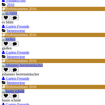
TomatenTom
2016
Herbstsummen 2016
es blüht
Garten-Freunde
bienenwiese
Herbstsummen 2016
gießen
Garten-Freunde
bienenwiese
Herbstsummen 2016
johannes beerensträucher
Garten-Freunde
bienenwiese
Herbstsummen 2016
baum schnitt
Garten-Freunde