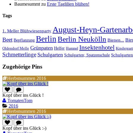
Baumesummt
zu
Erste Taglilien blühen!
Tags
August-Heyn-Gartenarbe
1. Meller Blühwiesenparty
Berlin
Berlin Neukölln
Beet
Bie
Bepflanzung
Bienen...
Insektenhotel
Grünpaten
Helfer
Oldendorf Melle
Kindergar
Hummel
Schmetterlinge
Schulgarten
Schulgarte
Schulgarten; Spatzenschule
Zugehörige Pins
Herbstsummen 2016
Kopf über ins Glück !
TomatenTom
2016
Herbstsummen 2016
Kopf über ins Glück :-)