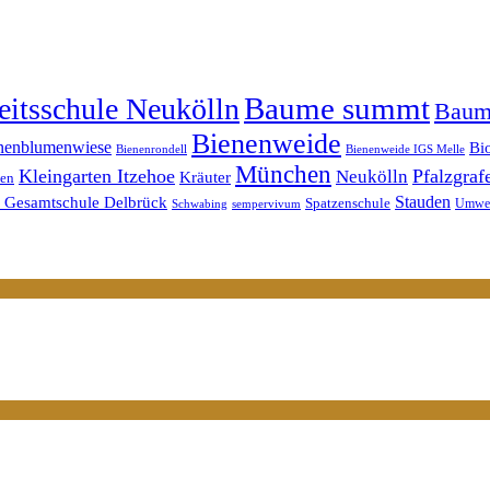
Baume summt
itsschule Neukölln
Baum
Bienenweide
nenblumenwiese
Bi
Bienenrondell
Bienenweide IGS Melle
München
Kleingarten Itzehoe
Pfalzgraf
Neukölln
Kräuter
ten
n Gesamtschule Delbrück
Stauden
Spatzenschule
Umwel
Schwabing
sempervivum