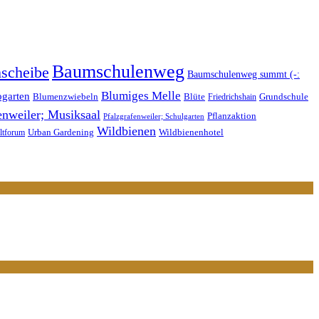
Baumschulenweg
scheibe
Baumschulenweg summt (-:
Blumiges Melle
ogarten
Blüte
Blumenzwiebeln
Grundschule
Friedrichshain
enweiler; Musiksaal
Pflanzaktion
Pfalzgrafenweiler; Schulgarten
Wildbienen
Wildbienenhotel
Urban Gardening
tforum