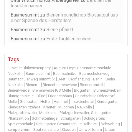
Gitta Wittich Hortus Andersgarten
zu
Befüllen der
Insektenhäuser
Baumesummt
zu
Bienenfreundliches Biosaatgut aus
einer Spende des Herstellers.
Baumesummt
zu
Biene pflanzt…
Baumesummt
zu
Erste Taglilien blühen!
Tags
1. Meller Blühwiesenparty
August-Heyn-Gartenarbeitsschule
Neukölln
Baume summt
Baumscheibe
Baumschulenweg
Baumschulenweg summt (-:
Beet
Bepflanzung
Berlin
Berlin
Neukölln
Bienen...
Bienenblumenwiese
Bienenrondell
Bienenweide
Bienenweide IGS Melle
Biogarten
Blumenzwiebeln
Blumiges Melle
Blüte
Friedrichshain
Grundschule Oldendorf
Melle
Grünpaten
Helfer
Hummel
Insektenhotel
Kindergarten
Kleingarten Itzehoe
Kräuter
München
Neukölln
Pfalzgrafenweiler; Musiksaal
Pfalzgrafenweiler; Schulgarten
Pflanzaktion
Schmetterlinge
Schulgarten
Schulgarten;
Spatzenschule
Schulgarten Gesamtschule Delbrück
Schwabing
sempervivum
Spatzenschule
Stauden
Umweltforum
Urban