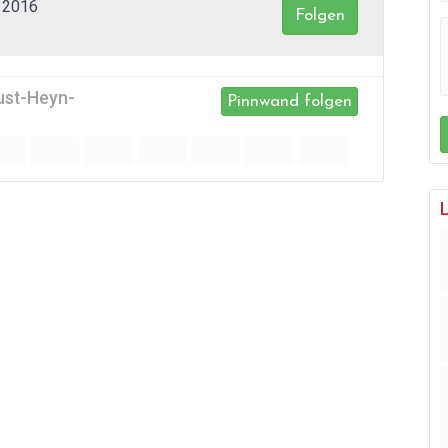
 2016
Folgen
ust-Heyn-
Pinnwand folgen