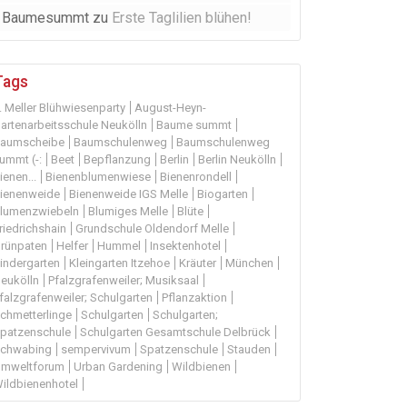
Baumesummt
zu
Erste Taglilien blühen!
Tags
. Meller Blühwiesenparty
August-Heyn-
artenarbeitsschule Neukölln
Baume summt
aumscheibe
Baumschulenweg
Baumschulenweg
ummt (-:
Beet
Bepflanzung
Berlin
Berlin Neukölln
ienen...
Bienenblumenwiese
Bienenrondell
ienenweide
Bienenweide IGS Melle
Biogarten
lumenzwiebeln
Blumiges Melle
Blüte
riedrichshain
Grundschule Oldendorf Melle
rünpaten
Helfer
Hummel
Insektenhotel
indergarten
Kleingarten Itzehoe
Kräuter
München
eukölln
Pfalzgrafenweiler; Musiksaal
falzgrafenweiler; Schulgarten
Pflanzaktion
chmetterlinge
Schulgarten
Schulgarten;
patzenschule
Schulgarten Gesamtschule Delbrück
chwabing
sempervivum
Spatzenschule
Stauden
mweltforum
Urban Gardening
Wildbienen
ildbienenhotel