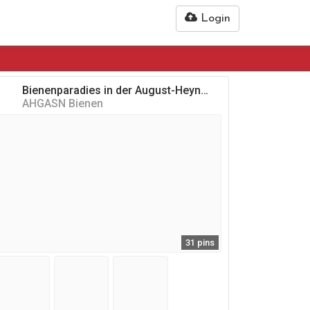
Login
Bienenparadies in der August-Heyn-Gartenarbeitsschule Neukölln
AHGASN Bienen
31 pins