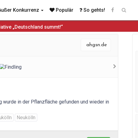
ußer Konkurrenz
Populär
So gehts!
iative „Deutschland summt!“
ahgsn.de
ng wurde in der Pflanzfläche gefunden und wieder in
ukölln
Neukölln