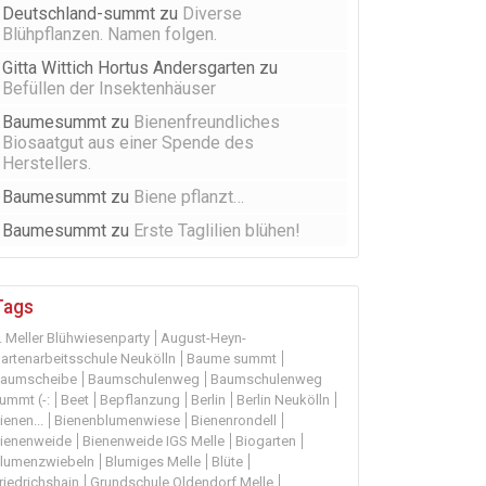
Deutschland-summt
zu
Diverse
Blühpflanzen. Namen folgen.
Gitta Wittich Hortus Andersgarten
zu
Befüllen der Insektenhäuser
Baumesummt
zu
Bienenfreundliches
Biosaatgut aus einer Spende des
Herstellers.
Baumesummt
zu
Biene pflanzt…
Baumesummt
zu
Erste Taglilien blühen!
Tags
. Meller Blühwiesenparty
August-Heyn-
artenarbeitsschule Neukölln
Baume summt
aumscheibe
Baumschulenweg
Baumschulenweg
ummt (-:
Beet
Bepflanzung
Berlin
Berlin Neukölln
ienen...
Bienenblumenwiese
Bienenrondell
ienenweide
Bienenweide IGS Melle
Biogarten
lumenzwiebeln
Blumiges Melle
Blüte
riedrichshain
Grundschule Oldendorf Melle