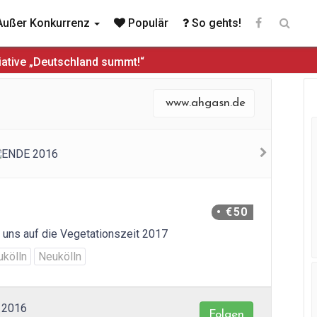
ußer Konkurrenz
Populär
So gehts!
iative „Deutschland summt!“
www.ahgasn.de
• €50
n uns auf die Vegetationszeit 2017
ukölln
Neukölln
 2016
Folgen