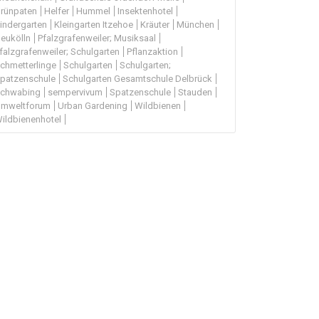
rünpaten
Helfer
Hummel
Insektenhotel
indergarten
Kleingarten Itzehoe
Kräuter
München
eukölln
Pfalzgrafenweiler; Musiksaal
falzgrafenweiler; Schulgarten
Pflanzaktion
chmetterlinge
Schulgarten
Schulgarten;
patzenschule
Schulgarten Gesamtschule Delbrück
chwabing
sempervivum
Spatzenschule
Stauden
mweltforum
Urban Gardening
Wildbienen
ildbienenhotel