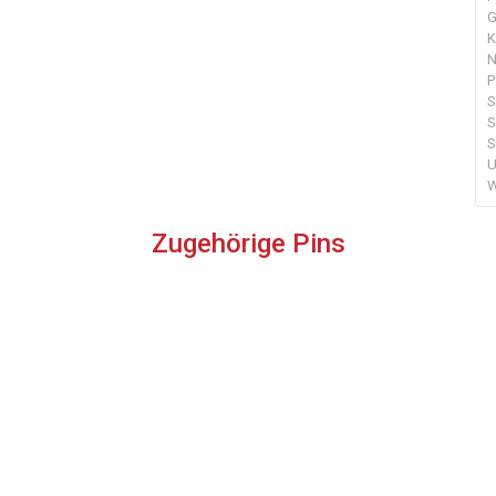
G
K
N
P
S
S
S
U
W
Zugehörige Pins