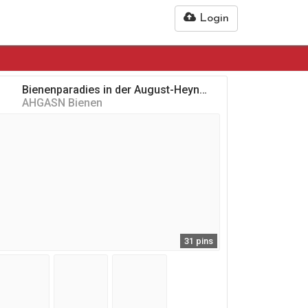
Login
Bienenparadies in der August-Heyn-Gartenarbeitsschule Neukölln
AHGASN Bienen
31 pins