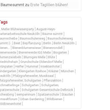
Baumesummt
zu
Erste Taglilien blühen!
Tags
. Meller Blühwiesenparty
August-Heyn-
artenarbeitsschule Neukölln
Baume summt
aumscheibe
Baumschulenweg
Baumschulenweg
ummt (-:
Beet
Bepflanzung
Berlin
Berlin Neukölln
ienen...
Bienenblumenwiese
Bienenrondell
ienenweide
Bienenweide IGS Melle
Biogarten
lumenzwiebeln
Blumiges Melle
Blüte
riedrichshain
Grundschule Oldendorf Melle
rünpaten
Helfer
Hummel
Insektenhotel
indergarten
Kleingarten Itzehoe
Kräuter
München
eukölln
Pfalzgrafenweiler; Musiksaal
falzgrafenweiler; Schulgarten
Pflanzaktion
chmetterlinge
Schulgarten
Schulgarten;
patzenschule
Schulgarten Gesamtschule Delbrück
chwabing
sempervivum
Spatzenschule
Stauden
mweltforum
Urban Gardening
Wildbienen
ildbienenhotel