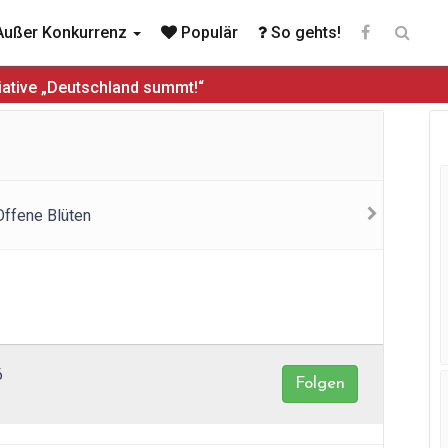
ußer Konkurrenz
Populär
So gehts!
iative „Deutschland summt!“
6
Folgen