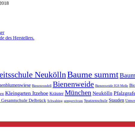
 2018
ser
e des Herstellers.
Baume summt
itsschule Neukölln
Baum
Bienenweide
nenblumenwiese
Bi
Bienenrondell
Bienenweide IGS Melle
München
Kleingarten Itzehoe
Pfalzgraf
Neukölln
Kräuter
ten
n Gesamtschule Delbrück
Stauden
Spatzenschule
Umwel
Schwabing
sempervivum