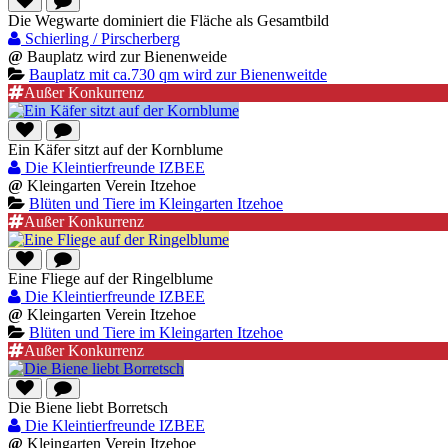
Die Wegwarte dominiert die Fläche als Gesamtbild
Schierling / Pirscherberg
@
Bauplatz wird zur Bienenweide
Bauplatz mit ca.730 qm wird zur Bienenweitde
Außer Konkurrenz
Ein Käfer sitzt auf der Kornblume
Die Kleintierfreunde IZBEE
@
Kleingarten Verein Itzehoe
Blüten und Tiere im Kleingarten Itzehoe
Außer Konkurrenz
Eine Fliege auf der Ringelblume
Die Kleintierfreunde IZBEE
@
Kleingarten Verein Itzehoe
Blüten und Tiere im Kleingarten Itzehoe
Außer Konkurrenz
Die Biene liebt Borretsch
Die Kleintierfreunde IZBEE
@
Kleingarten Verein Itzehoe