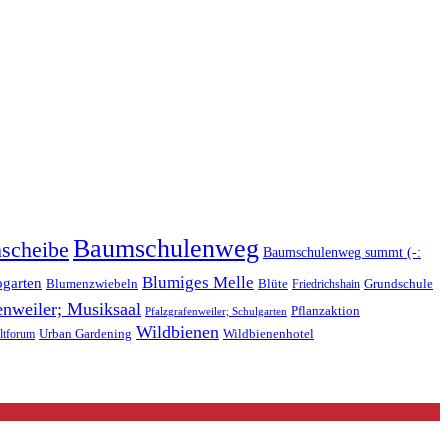
Baumschulenweg
scheibe
Baumschulenweg summt (-:
Blumiges Melle
ogarten
Blüte
Blumenzwiebeln
Grundschule
Friedrichshain
enweiler; Musiksaal
Pflanzaktion
Pfalzgrafenweiler; Schulgarten
Wildbienen
Wildbienenhotel
Urban Gardening
tforum