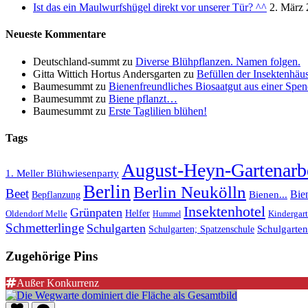
Ist das ein Maulwurfshügel direkt vor unserer Tür? ^^
2. März
Neueste Kommentare
Deutschland-summt
zu
Diverse Blühpflanzen. Namen folgen.
Gitta Wittich Hortus Andersgarten
zu
Befüllen der Insektenhäu
Baumesummt
zu
Bienenfreundliches Biosaatgut aus einer Spend
Baumesummt
zu
Biene pflanzt…
Baumesummt
zu
Erste Taglilien blühen!
Tags
August-Heyn-Gartenarbe
1. Meller Blühwiesenparty
Berlin
Berlin Neukölln
Beet
Bie
Bepflanzung
Bienen...
Insektenhotel
Grünpaten
Helfer
Oldendorf Melle
Kindergar
Hummel
Schmetterlinge
Schulgarten
Schulgarte
Schulgarten; Spatzenschule
Zugehörige Pins
Außer Konkurrenz