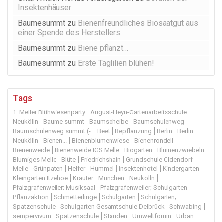
Insektenhäuser
Baumesummt
zu
Bienenfreundliches Biosaatgut aus
einer Spende des Herstellers.
Baumesummt
zu
Biene pflanzt…
Baumesummt
zu
Erste Taglilien blühen!
Tags
1. Meller Blühwiesenparty
August-Heyn-Gartenarbeitsschule
Neukölln
Baume summt
Baumscheibe
Baumschulenweg
Baumschulenweg summt (-:
Beet
Bepflanzung
Berlin
Berlin
Neukölln
Bienen...
Bienenblumenwiese
Bienenrondell
Bienenweide
Bienenweide IGS Melle
Biogarten
Blumenzwiebeln
Blumiges Melle
Blüte
Friedrichshain
Grundschule Oldendorf
Melle
Grünpaten
Helfer
Hummel
Insektenhotel
Kindergarten
Kleingarten Itzehoe
Kräuter
München
Neukölln
Pfalzgrafenweiler; Musiksaal
Pfalzgrafenweiler; Schulgarten
Pflanzaktion
Schmetterlinge
Schulgarten
Schulgarten;
Spatzenschule
Schulgarten Gesamtschule Delbrück
Schwabing
sempervivum
Spatzenschule
Stauden
Umweltforum
Urban