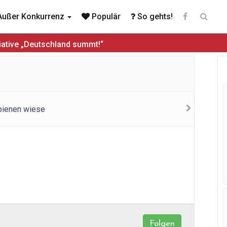
ußer Konkurrenz
Populär
So gehts!
iative „Deutschland summt!“
Folgen