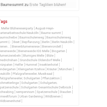
Baumesummt
zu
Erste Taglilien blühen!
Tags
. Meller Blühwiesenparty
August-Heyn-
artenarbeitsschule Neukölln
Baume summt
aumscheibe
Baumschulenweg
Baumschulenweg
ummt (-:
Beet
Bepflanzung
Berlin
Berlin Neukölln
ienen...
Bienenblumenwiese
Bienenrondell
ienenweide
Bienenweide IGS Melle
Biogarten
lumenzwiebeln
Blumiges Melle
Blüte
riedrichshain
Grundschule Oldendorf Melle
rünpaten
Helfer
Hummel
Insektenhotel
indergarten
Kleingarten Itzehoe
Kräuter
München
eukölln
Pfalzgrafenweiler; Musiksaal
falzgrafenweiler; Schulgarten
Pflanzaktion
chmetterlinge
Schulgarten
Schulgarten;
patzenschule
Schulgarten Gesamtschule Delbrück
chwabing
sempervivum
Spatzenschule
Stauden
mweltforum
Urban Gardening
Wildbienen
ildbienenhotel