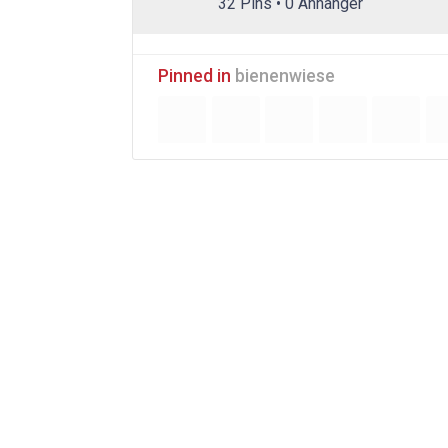
32 Pins • 0 Anhänger
Pinned in
bienenwiese