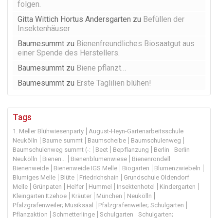
folgen.
Gitta Wittich Hortus Andersgarten
zu
Befüllen der
Insektenhäuser
Baumesummt
zu
Bienenfreundliches Biosaatgut aus
einer Spende des Herstellers.
Baumesummt
zu
Biene pflanzt…
Baumesummt
zu
Erste Taglilien blühen!
Tags
1. Meller Blühwiesenparty
August-Heyn-Gartenarbeitsschule
Neukölln
Baume summt
Baumscheibe
Baumschulenweg
Baumschulenweg summt (-:
Beet
Bepflanzung
Berlin
Berlin
Neukölln
Bienen...
Bienenblumenwiese
Bienenrondell
Bienenweide
Bienenweide IGS Melle
Biogarten
Blumenzwiebeln
Blumiges Melle
Blüte
Friedrichshain
Grundschule Oldendorf
Melle
Grünpaten
Helfer
Hummel
Insektenhotel
Kindergarten
Kleingarten Itzehoe
Kräuter
München
Neukölln
Pfalzgrafenweiler; Musiksaal
Pfalzgrafenweiler; Schulgarten
Pflanzaktion
Schmetterlinge
Schulgarten
Schulgarten;