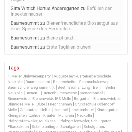
Gitta Wittich Hortus Andersgarten
zu
Befüllen der
Insektenhäuser
Baumesummt
zu
Bienenfreundliches Biosaatgut aus
einer Spende des Herstellers.
Baumesummt
zu
Biene pflanzt…
Baumesummt
zu
Erste Taglilien blühen!
Tags
1. Meller Blühwiesenparty
August-Heyn-Gartenarbeitsschule
Neukölln
Baume summt
Baumscheibe
Baumschulenweg
Baumschulenweg summt (-:
Beet
Bepflanzung
Berlin
Berlin
Neukölln
Bienen...
Bienenblumenwiese
Bienenrondell
Bienenweide
Bienenweide IGS Melle
Biogarten
Blumenzwiebeln
Blumiges Melle
Blüte
Friedrichshain
Grundschule Oldendorf
Melle
Grünpaten
Helfer
Hummel
Insektenhotel
Kindergarten
Kleingarten Itzehoe
Kräuter
München
Neukölln
Pfalzgrafenweiler; Musiksaal
Pfalzgrafenweiler; Schulgarten
Pflanzaktion
Schmetterlinge
Schulgarten
Schulgarten;