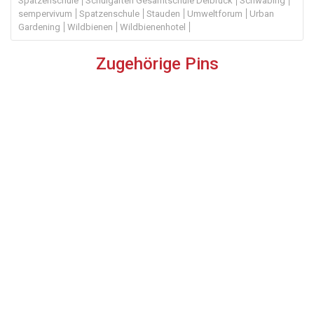
Spatzenschule
Schulgarten Gesamtschule Delbrück
Schwabing
sempervivum
Spatzenschule
Stauden
Umweltforum
Urban
Gardening
Wildbienen
Wildbienenhotel
Zugehörige Pins