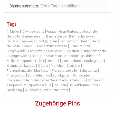
Baumesummt
zu
Erste Taglilien blühen!
Tags
1. Meller Blühwiesenparty
August-Heyn-Gartenarbeitsschule
Neukölln
Baume summt
Baumscheibe
Baumschulenweg
Baumschulenweg summt (-:
Beet
Bepflanzung
Berlin
Berlin
Neukölln
Bienen...
Bienenblumenwiese
Bienenrondell
Bienenweide
Bienenweide IGS Melle
Biogarten
Blumenzwiebeln
Blumiges Melle
Blüte
Friedrichshain
Grundschule Oldendorf
Melle
Grünpaten
Helfer
Hummel
Insektenhotel
Kindergarten
Kleingarten Itzehoe
Kräuter
München
Neukölln
Pfalzgrafenweiler; Musiksaal
Pfalzgrafenweiler; Schulgarten
Pflanzaktion
Schmetterlinge
Schulgarten
Schulgarten;
Spatzenschule
Schulgarten Gesamtschule Delbrück
Schwabing
sempervivum
Spatzenschule
Stauden
Umweltforum
Urban
Gardening
Wildbienen
Wildbienenhotel
Zugehörige Pins