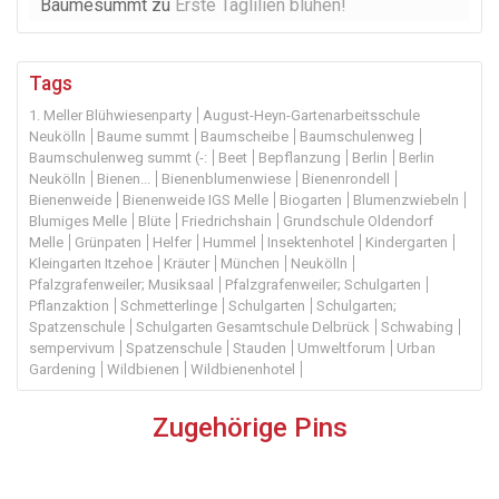
Baumesummt
zu
Erste Taglilien blühen!
Tags
1. Meller Blühwiesenparty
August-Heyn-Gartenarbeitsschule
Neukölln
Baume summt
Baumscheibe
Baumschulenweg
Baumschulenweg summt (-:
Beet
Bepflanzung
Berlin
Berlin
Neukölln
Bienen...
Bienenblumenwiese
Bienenrondell
Bienenweide
Bienenweide IGS Melle
Biogarten
Blumenzwiebeln
Blumiges Melle
Blüte
Friedrichshain
Grundschule Oldendorf
Melle
Grünpaten
Helfer
Hummel
Insektenhotel
Kindergarten
Kleingarten Itzehoe
Kräuter
München
Neukölln
Pfalzgrafenweiler; Musiksaal
Pfalzgrafenweiler; Schulgarten
Pflanzaktion
Schmetterlinge
Schulgarten
Schulgarten;
Spatzenschule
Schulgarten Gesamtschule Delbrück
Schwabing
sempervivum
Spatzenschule
Stauden
Umweltforum
Urban
Gardening
Wildbienen
Wildbienenhotel
Zugehörige Pins