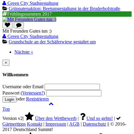
Green City Stadtgestaltung
Grünpatenaktion: Beetumgestaltung in der Bruderhofstraße
Frühlingssummen 2017
Mit Freunden Gutes tun :)
Green City Stadtgestaltung
Grundschule an der Schäferwiese gestaltet um
Nächste »
×
Willkommen
Username oder Email
Passwort (
Vergessen?
)
oder
Registrieren
Top
Version v2|
Über den Wettbewerb
|
Und so gehts!
|
Gärtnertipps
Kontakt
|
Impressum
|
AGB
|
Datenschutz
|| © 2016-
2017 Deutschland Summt!