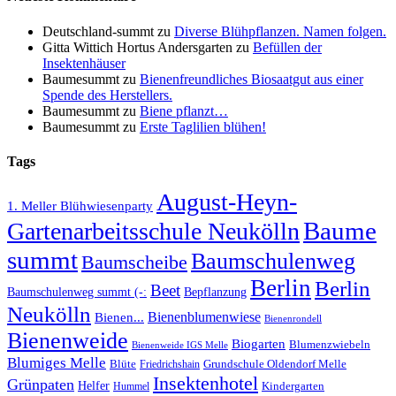
Deutschland-summt
zu
Diverse Blühpflanzen. Namen folgen.
Gitta Wittich Hortus Andersgarten
zu
Befüllen der
Insektenhäuser
Baumesummt
zu
Bienenfreundliches Biosaatgut aus einer
Spende des Herstellers.
Baumesummt
zu
Biene pflanzt…
Baumesummt
zu
Erste Taglilien blühen!
Tags
August-Heyn-
1. Meller Blühwiesenparty
Baume
Gartenarbeitsschule Neukölln
summt
Baumschulenweg
Baumscheibe
Berlin
Berlin
Beet
Baumschulenweg summt (-:
Bepflanzung
Neukölln
Bienenblumenwiese
Bienen...
Bienenrondell
Bienenweide
Biogarten
Blumenzwiebeln
Bienenweide IGS Melle
Blumiges Melle
Blüte
Grundschule Oldendorf Melle
Friedrichshain
Insektenhotel
Grünpaten
Helfer
Kindergarten
Hummel