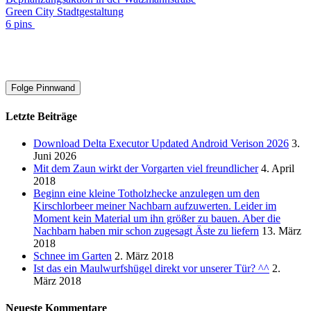
Green City Stadtgestaltung
6 pins
Folge Pinnwand
Letzte Beiträge
Download Delta Executor Updated Android Verison 2026
3.
Juni 2026
Mit dem Zaun wirkt der Vorgarten viel freundlicher
4. April
2018
Beginn eine kleine Totholzhecke anzulegen um den
Kirschlorbeer meiner Nachbarn aufzuwerten. Leider im
Moment kein Material um ihn größer zu bauen. Aber die
Nachbarn haben mir schon zugesagt Äste zu liefern
13. März
2018
Schnee im Garten
2. März 2018
Ist das ein Maulwurfshügel direkt vor unserer Tür? ^^
2.
März 2018
Neueste Kommentare