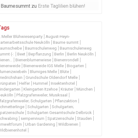
Baumesummt
zu
Erste Taglilien blühen!
Tags
. Meller Blühwiesenparty
August-Heyn-
artenarbeitsschule Neukölln
Baume summt
aumscheibe
Baumschulenweg
Baumschulenweg
ummt (-:
Beet
Bepflanzung
Berlin
Berlin Neukölln
ienen...
Bienenblumenwiese
Bienenrondell
ienenweide
Bienenweide IGS Melle
Biogarten
lumenzwiebeln
Blumiges Melle
Blüte
riedrichshain
Grundschule Oldendorf Melle
rünpaten
Helfer
Hummel
Insektenhotel
indergarten
Kleingarten Itzehoe
Kräuter
München
eukölln
Pfalzgrafenweiler; Musiksaal
falzgrafenweiler; Schulgarten
Pflanzaktion
chmetterlinge
Schulgarten
Schulgarten;
patzenschule
Schulgarten Gesamtschule Delbrück
chwabing
sempervivum
Spatzenschule
Stauden
mweltforum
Urban Gardening
Wildbienen
ildbienenhotel