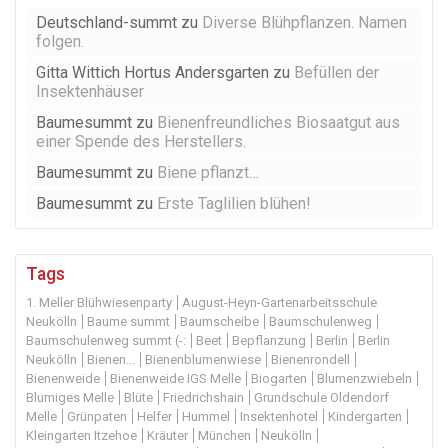
Deutschland-summt
zu
Diverse Blühpflanzen. Namen
folgen.
Gitta Wittich Hortus Andersgarten
zu
Befüllen der
Insektenhäuser
Baumesummt
zu
Bienenfreundliches Biosaatgut aus
einer Spende des Herstellers.
Baumesummt
zu
Biene pflanzt…
Baumesummt
zu
Erste Taglilien blühen!
Tags
1. Meller Blühwiesenparty
August-Heyn-Gartenarbeitsschule
Neukölln
Baume summt
Baumscheibe
Baumschulenweg
Baumschulenweg summt (-:
Beet
Bepflanzung
Berlin
Berlin
Neukölln
Bienen...
Bienenblumenwiese
Bienenrondell
Bienenweide
Bienenweide IGS Melle
Biogarten
Blumenzwiebeln
Blumiges Melle
Blüte
Friedrichshain
Grundschule Oldendorf
Melle
Grünpaten
Helfer
Hummel
Insektenhotel
Kindergarten
Kleingarten Itzehoe
Kräuter
München
Neukölln