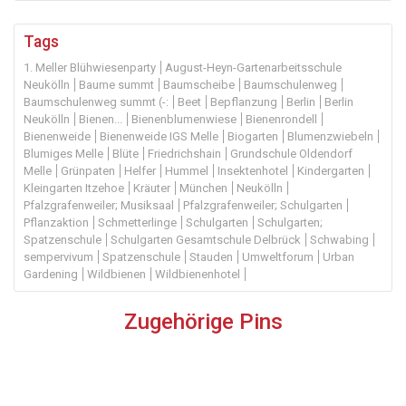
Tags
1. Meller Blühwiesenparty
August-Heyn-Gartenarbeitsschule
Neukölln
Baume summt
Baumscheibe
Baumschulenweg
Baumschulenweg summt (-:
Beet
Bepflanzung
Berlin
Berlin
Neukölln
Bienen...
Bienenblumenwiese
Bienenrondell
Bienenweide
Bienenweide IGS Melle
Biogarten
Blumenzwiebeln
Blumiges Melle
Blüte
Friedrichshain
Grundschule Oldendorf
Melle
Grünpaten
Helfer
Hummel
Insektenhotel
Kindergarten
Kleingarten Itzehoe
Kräuter
München
Neukölln
Pfalzgrafenweiler; Musiksaal
Pfalzgrafenweiler; Schulgarten
Pflanzaktion
Schmetterlinge
Schulgarten
Schulgarten;
Spatzenschule
Schulgarten Gesamtschule Delbrück
Schwabing
sempervivum
Spatzenschule
Stauden
Umweltforum
Urban
Gardening
Wildbienen
Wildbienenhotel
Zugehörige Pins