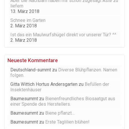
Aber die Nachbarn haben mir schon zugesagt Äste zu
liefern
13. März 2018
Schnee im Garten
2. März 2018
Ist das ein Maulwurfshügel direkt vor unserer Tür? ^^
2. März 2018
Neueste Kommentare
Deutschland-summt
zu
Diverse Blühpflanzen. Namen
folgen.
Gitta Wittich Hortus Andersgarten
zu
Befüllen der
Insektenhäuser
Baumesummt
zu
Bienenfreundliches Biosaatgut aus
einer Spende des Herstellers.
Baumesummt
zu
Biene pflanzt…
Baumesummt
zu
Erste Taglilien blühen!