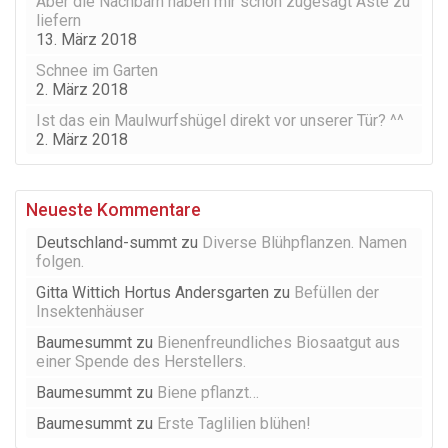
Aber die Nachbarn haben mir schon zugesagt Äste zu
liefern
13. März 2018
Schnee im Garten
2. März 2018
Ist das ein Maulwurfshügel direkt vor unserer Tür? ^^
2. März 2018
Neueste Kommentare
Deutschland-summt
zu
Diverse Blühpflanzen. Namen
folgen.
Gitta Wittich Hortus Andersgarten
zu
Befüllen der
Insektenhäuser
Baumesummt
zu
Bienenfreundliches Biosaatgut aus
einer Spende des Herstellers.
Baumesummt
zu
Biene pflanzt…
Baumesummt
zu
Erste Taglilien blühen!