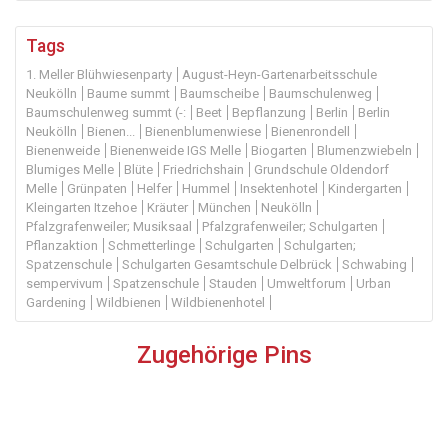
Tags
1. Meller Blühwiesenparty
August-Heyn-Gartenarbeitsschule
Neukölln
Baume summt
Baumscheibe
Baumschulenweg
Baumschulenweg summt (-:
Beet
Bepflanzung
Berlin
Berlin
Neukölln
Bienen...
Bienenblumenwiese
Bienenrondell
Bienenweide
Bienenweide IGS Melle
Biogarten
Blumenzwiebeln
Blumiges Melle
Blüte
Friedrichshain
Grundschule Oldendorf
Melle
Grünpaten
Helfer
Hummel
Insektenhotel
Kindergarten
Kleingarten Itzehoe
Kräuter
München
Neukölln
Pfalzgrafenweiler; Musiksaal
Pfalzgrafenweiler; Schulgarten
Pflanzaktion
Schmetterlinge
Schulgarten
Schulgarten;
Spatzenschule
Schulgarten Gesamtschule Delbrück
Schwabing
sempervivum
Spatzenschule
Stauden
Umweltforum
Urban
Gardening
Wildbienen
Wildbienenhotel
Zugehörige Pins