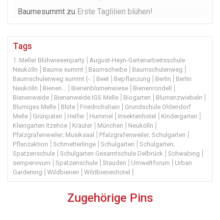
Baumesummt
zu
Erste Taglilien blühen!
Tags
1. Meller Blühwiesenparty
August-Heyn-Gartenarbeitsschule
Neukölln
Baume summt
Baumscheibe
Baumschulenweg
Baumschulenweg summt (-:
Beet
Bepflanzung
Berlin
Berlin
Neukölln
Bienen...
Bienenblumenwiese
Bienenrondell
Bienenweide
Bienenweide IGS Melle
Biogarten
Blumenzwiebeln
Blumiges Melle
Blüte
Friedrichshain
Grundschule Oldendorf
Melle
Grünpaten
Helfer
Hummel
Insektenhotel
Kindergarten
Kleingarten Itzehoe
Kräuter
München
Neukölln
Pfalzgrafenweiler; Musiksaal
Pfalzgrafenweiler; Schulgarten
Pflanzaktion
Schmetterlinge
Schulgarten
Schulgarten;
Spatzenschule
Schulgarten Gesamtschule Delbrück
Schwabing
sempervivum
Spatzenschule
Stauden
Umweltforum
Urban
Gardening
Wildbienen
Wildbienenhotel
Zugehörige Pins