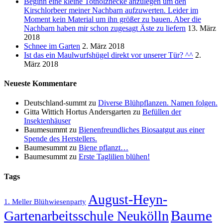
Beginn eine kleine Totholzhecke anzulegen um den
Kirschlorbeer meiner Nachbarn aufzuwerten. Leider im
Moment kein Material um ihn größer zu bauen. Aber die
Nachbarn haben mir schon zugesagt Äste zu liefern
13. März
2018
Schnee im Garten
2. März 2018
Ist das ein Maulwurfshügel direkt vor unserer Tür? ^^
2.
März 2018
Neueste Kommentare
Deutschland-summt
zu
Diverse Blühpflanzen. Namen folgen.
Gitta Wittich Hortus Andersgarten
zu
Befüllen der
Insektenhäuser
Baumesummt
zu
Bienenfreundliches Biosaatgut aus einer
Spende des Herstellers.
Baumesummt
zu
Biene pflanzt…
Baumesummt
zu
Erste Taglilien blühen!
Tags
August-Heyn-
1. Meller Blühwiesenparty
Baume
Gartenarbeitsschule Neukölln