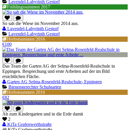
Lavendel-Labyrinth Gestorf
Frühlingssummen 2017
So sah die Wiese im November 2014 aus.
Lavendel-Labyrinth Gestorf
Lavendel-Labyrinth Gestorf
Herbstsummen 2016
€100
Das Team der Garten AG der Selma-Rosenfeld-Realschule in
Eppingen. Besprechung und erste Arbeiten auf der im Bild
ersichtlichen Fläche.
Garten AG Selma-Rosenfeld-Realschule- Eppingen
Bienengerechter Schulgarten
Herbstsummen 2016
€82
Ab zum Kindergarten und in die Erde damit
2
KiTa Grafenwerthstraße
@
KiTa Grafenwerthstraße