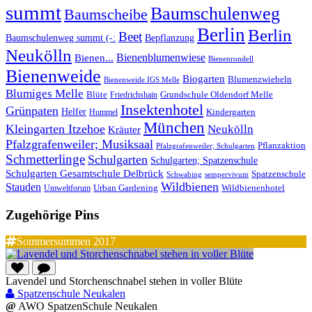
summt
Baumschulenweg
Baumscheibe
Berlin
Berlin
Beet
Baumschulenweg summt (-:
Bepflanzung
Neukölln
Bienenblumenwiese
Bienen...
Bienenrondell
Bienenweide
Biogarten
Blumenzwiebeln
Bienenweide IGS Melle
Blumiges Melle
Blüte
Grundschule Oldendorf Melle
Friedrichshain
Insektenhotel
Grünpaten
Helfer
Kindergarten
Hummel
München
Kleingarten Itzehoe
Neukölln
Kräuter
Pfalzgrafenweiler; Musiksaal
Pflanzaktion
Pfalzgrafenweiler; Schulgarten
Schmetterlinge
Schulgarten
Schulgarten; Spatzenschule
Schulgarten Gesamtschule Delbrück
Spatzenschule
Schwabing
sempervivum
Wildbienen
Stauden
Wildbienenhotel
Urban Gardening
Umweltforum
Zugehörige Pins
Sommersummen 2017
Lavendel und Storchenschnabel stehen in voller Blüte
Spatzenschule Neukalen
@
AWO SpatzenSchule Neukalen