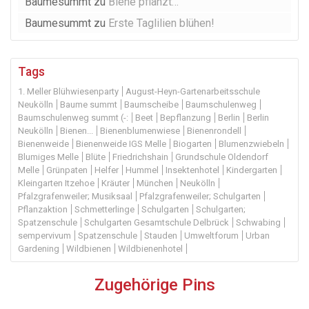
Baumesummt
zu
Biene pflanzt…
Baumesummt
zu
Erste Taglilien blühen!
Tags
1. Meller Blühwiesenparty
August-Heyn-Gartenarbeitsschule
Neukölln
Baume summt
Baumscheibe
Baumschulenweg
Baumschulenweg summt (-:
Beet
Bepflanzung
Berlin
Berlin
Neukölln
Bienen...
Bienenblumenwiese
Bienenrondell
Bienenweide
Bienenweide IGS Melle
Biogarten
Blumenzwiebeln
Blumiges Melle
Blüte
Friedrichshain
Grundschule Oldendorf
Melle
Grünpaten
Helfer
Hummel
Insektenhotel
Kindergarten
Kleingarten Itzehoe
Kräuter
München
Neukölln
Pfalzgrafenweiler; Musiksaal
Pfalzgrafenweiler; Schulgarten
Pflanzaktion
Schmetterlinge
Schulgarten
Schulgarten;
Spatzenschule
Schulgarten Gesamtschule Delbrück
Schwabing
sempervivum
Spatzenschule
Stauden
Umweltforum
Urban
Gardening
Wildbienen
Wildbienenhotel
Zugehörige Pins