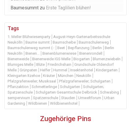
Baumesummt
zu
Erste Taglilien blühen!
Tags
1. Meller Blühwiesenparty
August-Heyn-Gartenarbeitsschule
Neukölln
Baume summt
Baumscheibe
Baumschulenweg
Baumschulenweg summt (-:
Beet
Bepflanzung
Berlin
Berlin
Neukölln
Bienen...
Bienenblumenwiese
Bienenrondell
Bienenweide
Bienenweide IGS Melle
Biogarten
Blumenzwiebeln
Blumiges Melle
Blüte
Friedrichshain
Grundschule Oldendorf
Melle
Grünpaten
Helfer
Hummel
Insektenhotel
Kindergarten
Kleingarten Itzehoe
Kräuter
München
Neukölln
Pfalzgrafenweiler; Musiksaal
Pfalzgrafenweiler; Schulgarten
Pflanzaktion
Schmetterlinge
Schulgarten
Schulgarten;
Spatzenschule
Schulgarten Gesamtschule Delbrück
Schwabing
sempervivum
Spatzenschule
Stauden
Umweltforum
Urban
Gardening
Wildbienen
Wildbienenhotel
Zugehörige Pins