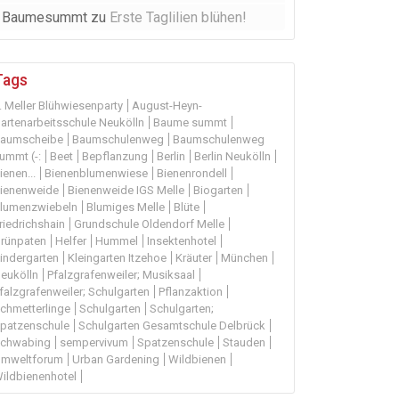
Baumesummt
zu
Erste Taglilien blühen!
Tags
. Meller Blühwiesenparty
August-Heyn-
artenarbeitsschule Neukölln
Baume summt
aumscheibe
Baumschulenweg
Baumschulenweg
ummt (-:
Beet
Bepflanzung
Berlin
Berlin Neukölln
ienen...
Bienenblumenwiese
Bienenrondell
ienenweide
Bienenweide IGS Melle
Biogarten
lumenzwiebeln
Blumiges Melle
Blüte
riedrichshain
Grundschule Oldendorf Melle
rünpaten
Helfer
Hummel
Insektenhotel
indergarten
Kleingarten Itzehoe
Kräuter
München
eukölln
Pfalzgrafenweiler; Musiksaal
falzgrafenweiler; Schulgarten
Pflanzaktion
chmetterlinge
Schulgarten
Schulgarten;
patzenschule
Schulgarten Gesamtschule Delbrück
chwabing
sempervivum
Spatzenschule
Stauden
mweltforum
Urban Gardening
Wildbienen
ildbienenhotel