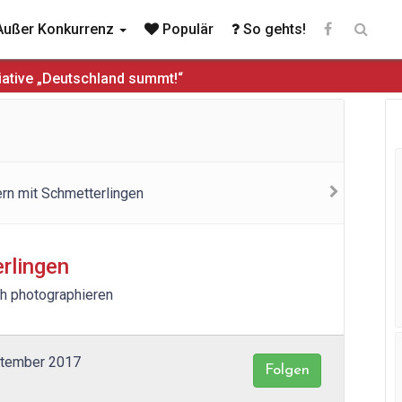
ußer Konkurrenz
Populär
So gehts!
iative „Deutschland summt!“
rlingen
ch photographieren
ptember 2017
Folgen