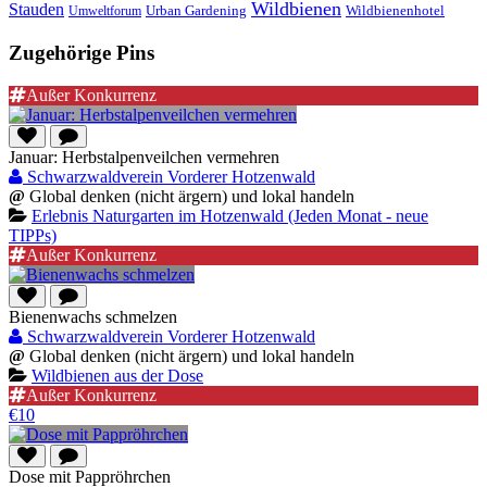
Wildbienen
Stauden
Wildbienenhotel
Urban Gardening
Umweltforum
Zugehörige Pins
Außer Konkurrenz
Januar: Herbstalpenveilchen vermehren
Schwarzwaldverein Vorderer Hotzenwald
@
Global denken (nicht ärgern) und lokal handeln
Erlebnis Naturgarten im Hotzenwald (Jeden Monat - neue
TIPPs)
Außer Konkurrenz
Bienenwachs schmelzen
Schwarzwaldverein Vorderer Hotzenwald
@
Global denken (nicht ärgern) und lokal handeln
Wildbienen aus der Dose
Außer Konkurrenz
€10
Dose mit Pappröhrchen