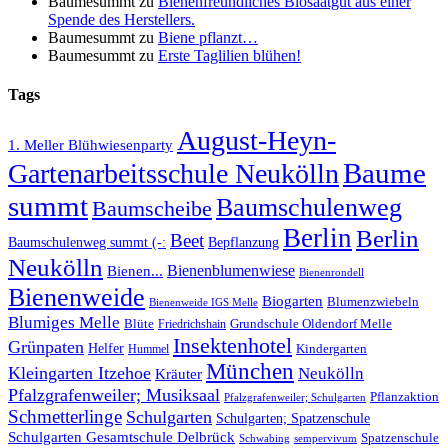
Baumesummt
zu
Bienenfreundliches Biosaatgut aus einer
Spende des Herstellers.
Baumesummt
zu
Biene pflanzt…
Baumesummt
zu
Erste Taglilien blühen!
Tags
August-Heyn-
1. Meller Blühwiesenparty
Baume
Gartenarbeitsschule Neukölln
summt
Baumschulenweg
Baumscheibe
Berlin
Berlin
Beet
Baumschulenweg summt (-:
Bepflanzung
Neukölln
Bienenblumenwiese
Bienen...
Bienenrondell
Bienenweide
Biogarten
Blumenzwiebeln
Bienenweide IGS Melle
Blumiges Melle
Blüte
Grundschule Oldendorf Melle
Friedrichshain
Insektenhotel
Grünpaten
Helfer
Kindergarten
Hummel
München
Kleingarten Itzehoe
Neukölln
Kräuter
Pfalzgrafenweiler; Musiksaal
Pflanzaktion
Pfalzgrafenweiler; Schulgarten
Schmetterlinge
Schulgarten
Schulgarten; Spatzenschule
Schulgarten Gesamtschule Delbrück
Spatzenschule
Schwabing
sempervivum