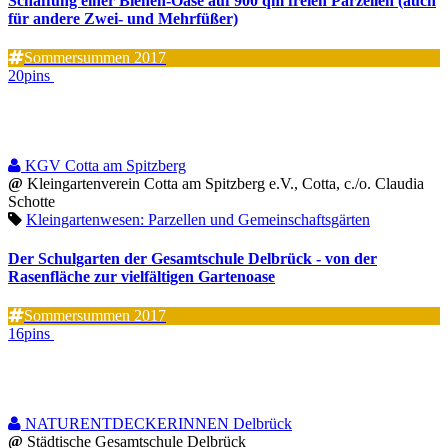
Schaffung einer Bienen-Oase auf 900 qm freien Parzellen (auch
für andere Zwei- und Mehrfüßer)
Sommersummen 2017
20pins
KGV Cotta am Spitzberg
@
Kleingartenverein Cotta am Spitzberg e.V., Cotta, c./o. Claudia
Schotte
Kleingartenwesen: Parzellen und Gemeinschaftsgärten
Der Schulgarten der Gesamtschule Delbrück - von der
Rasenfläche zur vielfältigen Gartenoase
Sommersummen 2017
16pins
NATURENTDECKERINNEN Delbrück
@
Städtische Gesamtschule Delbrück