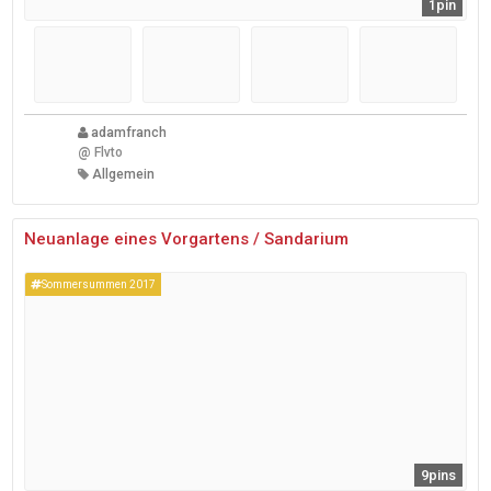
1pin
adamfranch
@
Flvto
Allgemein
Neuanlage eines Vorgartens / Sandarium
Sommersummen 2017
9pins