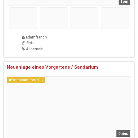
1pin
adamfranch
@
Flvto
Allgemein
Neuanlage eines Vorgartens / Sandarium
Sommersummen 2017
9pins