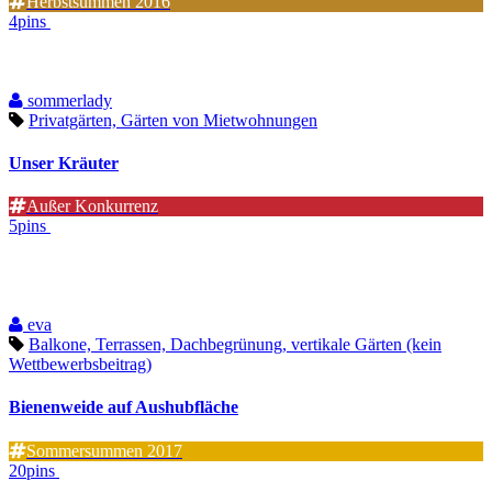
Herbstsummen 2016
4pins
sommerlady
Privatgärten, Gärten von Mietwohnungen
Unser Kräuter
Außer Konkurrenz
5pins
eva
Balkone, Terrassen, Dachbegrünung, vertikale Gärten (kein
Wettbewerbsbeitrag)
Bienenweide auf Aushubfläche
Sommersummen 2017
20pins