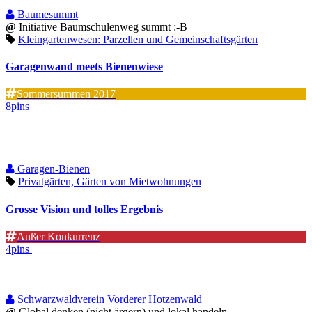
Baumesummt
@
Initiative Baumschulenweg summt :-B
Kleingartenwesen: Parzellen und Gemeinschaftsgärten
Garagenwand meets Bienenwiese
Sommersummen 2017
8pins
Garagen-Bienen
Privatgärten, Gärten von Mietwohnungen
Grosse Vision und tolles Ergebnis
Außer Konkurrenz
4pins
Schwarzwaldverein Vorderer Hotzenwald
@
Global denken (nicht ärgern) und lokal handeln