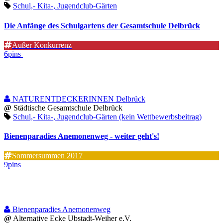
Schul,- Kita-, Jugendclub-Gärten
Die Anfänge des Schulgartens der Gesamtschule Delbrück
Außer Konkurrenz
6pins
NATURENTDECKERINNEN Delbrück
@
Städtische Gesamtschule Delbrück
Schul,- Kita-, Jugendclub-Gärten (kein Wettbewerbsbeitrag)
Bienenparadies Anemonenweg - weiter geht's!
Sommersummen 2017
9pins
Bienenparadies Anemonenweg
@
Alternative Ecke Ubstadt-Weiher e.V.