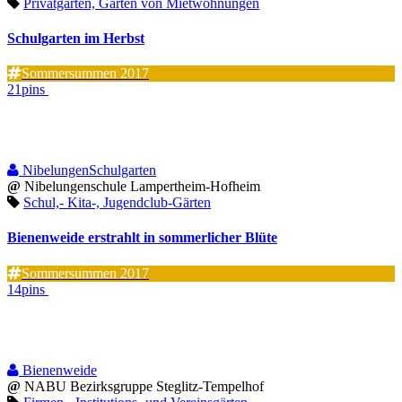
Privatgärten, Gärten von Mietwohnungen
Schulgarten im Herbst
Sommersummen 2017
21pins
NibelungenSchulgarten
@
Nibelungenschule Lampertheim-Hofheim
Schul,- Kita-, Jugendclub-Gärten
Bienenweide erstrahlt in sommerlicher Blüte
Sommersummen 2017
14pins
Bienenweide
@
NABU Bezirksgruppe Steglitz-Tempelhof