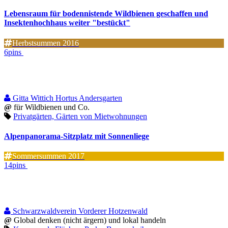
Lebensraum für bodennistende Wildbienen geschaffen und
Insektenhochhaus weiter "bestückt"
Herbstsummen 2016
6pins
Gitta Wittich Hortus Andersgarten
@
für Wildbienen und Co.
Privatgärten, Gärten von Mietwohnungen
Alpenpanorama-Sitzplatz mit Sonnenliege
Sommersummen 2017
14pins
Schwarzwaldverein Vorderer Hotzenwald
@
Global denken (nicht ärgern) und lokal handeln