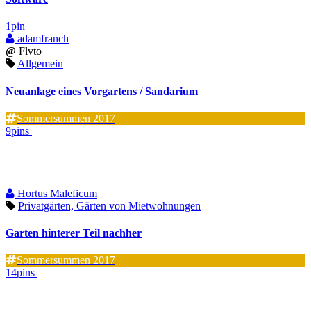
1pin
adamfranch
@
Flvto
Allgemein
Neuanlage eines Vorgartens / Sandarium
Sommersummen 2017
9pins
Hortus Maleficum
Privatgärten, Gärten von Mietwohnungen
Garten hinterer Teil nachher
Sommersummen 2017
14pins