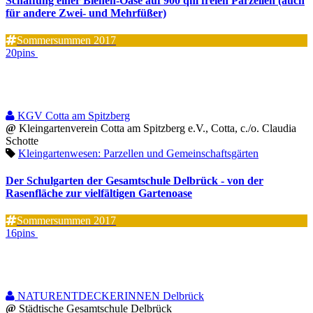
Schaffung einer Bienen-Oase auf 900 qm freien Parzellen (auch
für andere Zwei- und Mehrfüßer)
Sommersummen 2017
20pins
KGV Cotta am Spitzberg
@
Kleingartenverein Cotta am Spitzberg e.V., Cotta, c./o. Claudia
Schotte
Kleingartenwesen: Parzellen und Gemeinschaftsgärten
Der Schulgarten der Gesamtschule Delbrück - von der
Rasenfläche zur vielfältigen Gartenoase
Sommersummen 2017
16pins
NATURENTDECKERINNEN Delbrück
@
Städtische Gesamtschule Delbrück