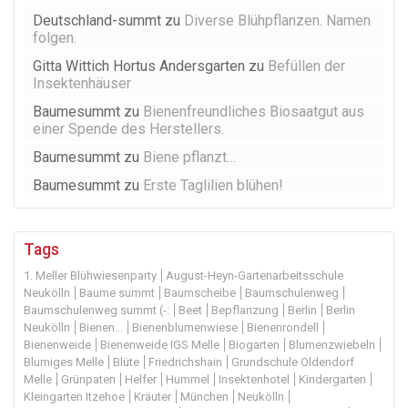
Deutschland-summt
zu
Diverse Blühpflanzen. Namen
folgen.
Gitta Wittich Hortus Andersgarten
zu
Befüllen der
Insektenhäuser
Baumesummt
zu
Bienenfreundliches Biosaatgut aus
einer Spende des Herstellers.
Baumesummt
zu
Biene pflanzt…
Baumesummt
zu
Erste Taglilien blühen!
Tags
1. Meller Blühwiesenparty
August-Heyn-Gartenarbeitsschule
Neukölln
Baume summt
Baumscheibe
Baumschulenweg
Baumschulenweg summt (-:
Beet
Bepflanzung
Berlin
Berlin
Neukölln
Bienen...
Bienenblumenwiese
Bienenrondell
Bienenweide
Bienenweide IGS Melle
Biogarten
Blumenzwiebeln
Blumiges Melle
Blüte
Friedrichshain
Grundschule Oldendorf
Melle
Grünpaten
Helfer
Hummel
Insektenhotel
Kindergarten
Kleingarten Itzehoe
Kräuter
München
Neukölln