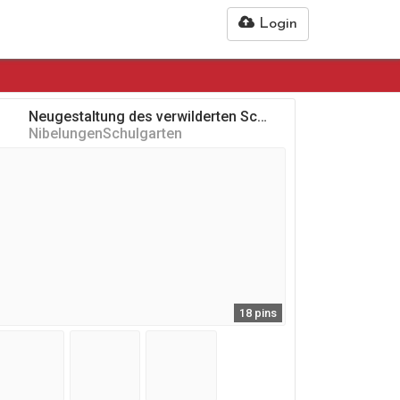
Login
Neugestaltung des verwilderten Schulgartens / Insektenhotel
NibelungenSchulgarten
18 pins