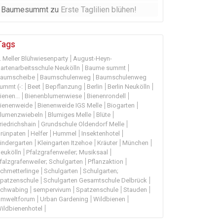
Baumesummt
zu
Erste Taglilien blühen!
Tags
. Meller Blühwiesenparty
August-Heyn-
artenarbeitsschule Neukölln
Baume summt
aumscheibe
Baumschulenweg
Baumschulenweg
ummt (-:
Beet
Bepflanzung
Berlin
Berlin Neukölln
ienen...
Bienenblumenwiese
Bienenrondell
ienenweide
Bienenweide IGS Melle
Biogarten
lumenzwiebeln
Blumiges Melle
Blüte
riedrichshain
Grundschule Oldendorf Melle
rünpaten
Helfer
Hummel
Insektenhotel
indergarten
Kleingarten Itzehoe
Kräuter
München
eukölln
Pfalzgrafenweiler; Musiksaal
falzgrafenweiler; Schulgarten
Pflanzaktion
chmetterlinge
Schulgarten
Schulgarten;
patzenschule
Schulgarten Gesamtschule Delbrück
chwabing
sempervivum
Spatzenschule
Stauden
mweltforum
Urban Gardening
Wildbienen
ildbienenhotel