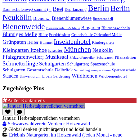
Berlin
Berlin
Beet
Baumschulenweg summt (-:
Bepflanzung
Neukölln
Bienenblumenwiese
Bienen...
Bienenrondell
Bienenweide
Biogarten
Blumenzwiebeln
Bienenweide IGS Melle
Blumiges Melle
Blüte
Grundschule Oldendorf Melle
Friedrichshain
Insektenhotel
Grünpaten
Helfer
Kindergarten
Hummel
München
Kleingarten Itzehoe
Neukölln
Kräuter
Pfalzgrafenweiler; Musiksaal
Pflanzaktion
Pfalzgrafenweiler; Schulgarten
Schmetterlinge
Schulgarten
Schulgarten; Spatzenschule
Schulgarten Gesamtschule Delbrück
Spatzenschule
Schwabing
sempervivum
Wildbienen
Stauden
Wildbienenhotel
Urban Gardening
Umweltforum
Zugehörige Pins
Außer Konkurrenz
Januar: Herbstalpenveilchen vermehren
Schwarzwaldverein Vorderer Hotzenwald
@
Global denken (nicht ärgern) und lokal handeln
Erlebnis Naturgarten im Hotzenwald (Jeden Monat - neue