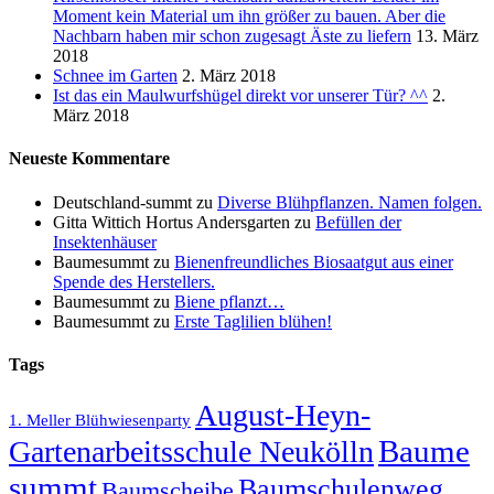
Moment kein Material um ihn größer zu bauen. Aber die
Nachbarn haben mir schon zugesagt Äste zu liefern
13. März
2018
Schnee im Garten
2. März 2018
Ist das ein Maulwurfshügel direkt vor unserer Tür? ^^
2.
März 2018
Neueste Kommentare
Deutschland-summt
zu
Diverse Blühpflanzen. Namen folgen.
Gitta Wittich Hortus Andersgarten
zu
Befüllen der
Insektenhäuser
Baumesummt
zu
Bienenfreundliches Biosaatgut aus einer
Spende des Herstellers.
Baumesummt
zu
Biene pflanzt…
Baumesummt
zu
Erste Taglilien blühen!
Tags
August-Heyn-
1. Meller Blühwiesenparty
Baume
Gartenarbeitsschule Neukölln
summt
Baumschulenweg
Baumscheibe