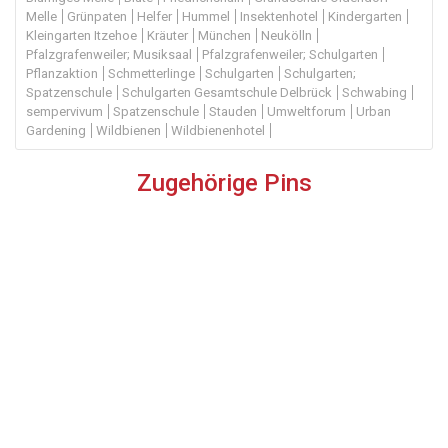
Melle
Grünpaten
Helfer
Hummel
Insektenhotel
Kindergarten
Kleingarten Itzehoe
Kräuter
München
Neukölln
Pfalzgrafenweiler; Musiksaal
Pfalzgrafenweiler; Schulgarten
Pflanzaktion
Schmetterlinge
Schulgarten
Schulgarten;
Spatzenschule
Schulgarten Gesamtschule Delbrück
Schwabing
sempervivum
Spatzenschule
Stauden
Umweltforum
Urban
Gardening
Wildbienen
Wildbienenhotel
Zugehörige Pins