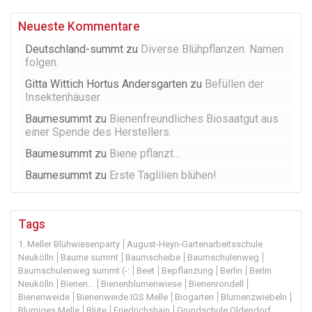
Neueste Kommentare
Deutschland-summt
zu
Diverse Blühpflanzen. Namen
folgen.
Gitta Wittich Hortus Andersgarten
zu
Befüllen der
Insektenhäuser
Baumesummt
zu
Bienenfreundliches Biosaatgut aus
einer Spende des Herstellers.
Baumesummt
zu
Biene pflanzt…
Baumesummt
zu
Erste Taglilien blühen!
Tags
1. Meller Blühwiesenparty
August-Heyn-Gartenarbeitsschule
Neukölln
Baume summt
Baumscheibe
Baumschulenweg
Baumschulenweg summt (-:
Beet
Bepflanzung
Berlin
Berlin
Neukölln
Bienen...
Bienenblumenwiese
Bienenrondell
Bienenweide
Bienenweide IGS Melle
Biogarten
Blumenzwiebeln
Blumiges Melle
Blüte
Friedrichshain
Grundschule Oldendorf