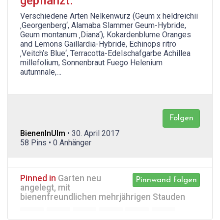
gepflanzt.
Verschiedene Arten Nelkenwurz (Geum x heldreichii
‚Georgenberg‘, Alamaba Slammer Geum-Hybride,
Geum montanum ‚Diana‘), Kokardenblume Oranges
and Lemons Gaillardia-Hybride, Echinops ritro
‚Veitch’s Blue‘, Terracotta-Edelschafgarbe Achillea
millefolium, Sonnenbraut Fuego Helenium
autumnale,…
Folgen
BienenInUlm
• 30. April 2017
58 Pins • 0 Anhänger
Pinned in
Garten neu
Pinnwand folgen
angelegt, mit
bienenfreundlichen mehrjährigen Stauden