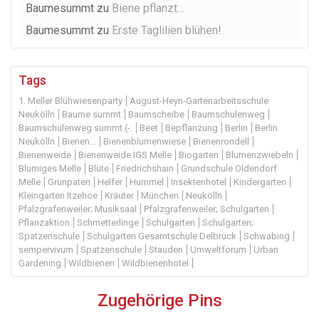
Baumesummt
zu
Biene pflanzt…
Baumesummt
zu
Erste Taglilien blühen!
Tags
1. Meller Blühwiesenparty
August-Heyn-Gartenarbeitsschule
Neukölln
Baume summt
Baumscheibe
Baumschulenweg
Baumschulenweg summt (-:
Beet
Bepflanzung
Berlin
Berlin
Neukölln
Bienen...
Bienenblumenwiese
Bienenrondell
Bienenweide
Bienenweide IGS Melle
Biogarten
Blumenzwiebeln
Blumiges Melle
Blüte
Friedrichshain
Grundschule Oldendorf
Melle
Grünpaten
Helfer
Hummel
Insektenhotel
Kindergarten
Kleingarten Itzehoe
Kräuter
München
Neukölln
Pfalzgrafenweiler; Musiksaal
Pfalzgrafenweiler; Schulgarten
Pflanzaktion
Schmetterlinge
Schulgarten
Schulgarten;
Spatzenschule
Schulgarten Gesamtschule Delbrück
Schwabing
sempervivum
Spatzenschule
Stauden
Umweltforum
Urban
Gardening
Wildbienen
Wildbienenhotel
Zugehörige Pins