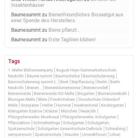
Insektenhäuser
Baumesummt
zu
Bienenfreundliches Biosaatgut aus
einer Spende des Herstellers.
Baumesummt
zu
Biene pflanzt…
Baumesummt
zu
Erste Taglilien blühen!
Tags
1. Meller Blühwiesenparty
August-Heyn-Gartenarbeitsschule
Neukölln
Baume summt
Baumscheibe
Baumschulenweg
Baumschulenweg summt (-:
Beet
Bepflanzung
Berlin
Berlin
Neukölln
Bienen...
Bienenblumenwiese
Bienenrondell
Bienenweide
Bienenweide IGS Melle
Biogarten
Blumenzwiebeln
Blumiges Melle
Blüte
Friedrichshain
Grundschule Oldendorf
Melle
Grünpaten
Helfer
Hummel
Insektenhotel
Kindergarten
Kleingarten Itzehoe
Kräuter
München
Neukölln
Pfalzgrafenweiler; Musiksaal
Pfalzgrafenweiler; Schulgarten
Pflanzaktion
Schmetterlinge
Schulgarten
Schulgarten;
Spatzenschule
Schulgarten Gesamtschule Delbrück
Schwabing
sempervivum
Spatzenschule
Stauden
Umweltforum
Urban