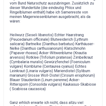
vom Bund Naturschutz auszubringen. Zusätzlich zu
dieser Wundertüte (die eindeutig Phlox und
Ringelblumen enthält) habe ich Samenreste von
meinen Magerwiesenblumen ausgebracht, als da
wären:
Heilwurz (Seseli libanotis) Echter Haarstrang
(Peucedanum officinale) Blutweiderich (Lythrum
salicaria) Bartnelke (Dianthus barbatus) Karthäuser-
Nelke (Dianthus carthusianorum) Klatschmohn
(Papaver rhoeas) Acker-Witwenblume (Knautia
arvensis) Rotklee (Trifolium pratense) Zimbelkraut
(Cymbalaria muralis) Gewürzfenchel (Foeniculum
vulgare) Kornblume (Centaurea cyanus) Echtes
Leinkraut (Linaria vulgaris) Mariendistel (Sylibum
marianum) Grosse Woll-Distel (Cirsium eriophorum)
Blauer Staudenlein (Linum perenne) Acker-
Rittersporn (Consolida vulgaris) Kaukasus-Skabiose
( Scabiosa caucasica)
Ganz erhlich erwarte ich nicht, dass allzu viel