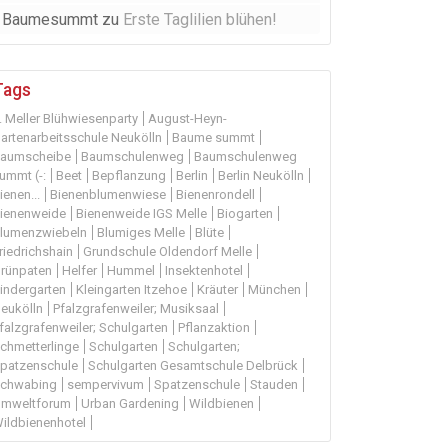
Baumesummt
zu
Erste Taglilien blühen!
Tags
. Meller Blühwiesenparty
August-Heyn-
artenarbeitsschule Neukölln
Baume summt
aumscheibe
Baumschulenweg
Baumschulenweg
ummt (-:
Beet
Bepflanzung
Berlin
Berlin Neukölln
ienen...
Bienenblumenwiese
Bienenrondell
ienenweide
Bienenweide IGS Melle
Biogarten
lumenzwiebeln
Blumiges Melle
Blüte
riedrichshain
Grundschule Oldendorf Melle
rünpaten
Helfer
Hummel
Insektenhotel
indergarten
Kleingarten Itzehoe
Kräuter
München
eukölln
Pfalzgrafenweiler; Musiksaal
falzgrafenweiler; Schulgarten
Pflanzaktion
chmetterlinge
Schulgarten
Schulgarten;
patzenschule
Schulgarten Gesamtschule Delbrück
chwabing
sempervivum
Spatzenschule
Stauden
mweltforum
Urban Gardening
Wildbienen
ildbienenhotel