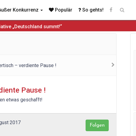
ußer Konkurrenz
Populär
So gehts!
iative „Deutschland summt!“
diente Pause !
ben etwas geschafft!
ugust 2017
Folgen