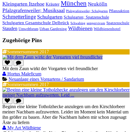
München
Kleingarten Itzehoe
Neukölln
Kräuter
Pfalzgrafenweiler; Musiksaal
Pflanzaktion
Pfalzgrafenweiler; Schulgarten
Schmetterlinge
Schulgarten
Schulgarten; Spatzenschule
Schulgarten Gesamtschule Delbrück
Spatzenschule
Schwabing
sempervivum
Wildbienen
Stauden
Wildbienenhotel
Urban Gardening
Umweltforum
Zugehörige Pins
Sommersummen 2017
Mit dem Zaun wirkt der Vorgarten viel freundlicher
Hortus Maleficum
Neuanlage eines Vorgartens / Sandarium
Sommersummen 2017
Beginn eine kleine Totholzhecke anzulegen um den Kirschlorbeer
meiner Nachbarn aufzuwerten. Leider im Moment kein Material um
ihn größer zu bauen. Aber die Nachbarn haben mir schon zugesagt
Äste zu liefern
My Art Wildbiene