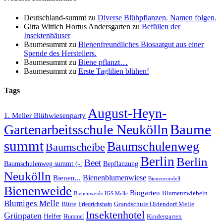
Deutschland-summt
zu
Diverse Blühpflanzen. Namen folgen.
Gitta Wittich Hortus Andersgarten
zu
Befüllen der
Insektenhäuser
Baumesummt
zu
Bienenfreundliches Biosaatgut aus einer
Spende des Herstellers.
Baumesummt
zu
Biene pflanzt…
Baumesummt
zu
Erste Taglilien blühen!
Tags
August-Heyn-
1. Meller Blühwiesenparty
Baume
Gartenarbeitsschule Neukölln
summt
Baumschulenweg
Baumscheibe
Berlin
Berlin
Beet
Baumschulenweg summt (-:
Bepflanzung
Neukölln
Bienenblumenwiese
Bienen...
Bienenrondell
Bienenweide
Biogarten
Blumenzwiebeln
Bienenweide IGS Melle
Blumiges Melle
Blüte
Grundschule Oldendorf Melle
Friedrichshain
Insektenhotel
Grünpaten
Helfer
Kindergarten
Hummel