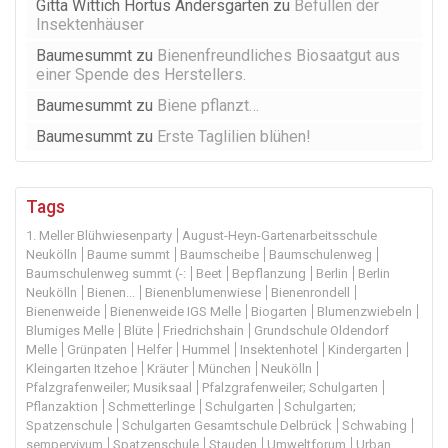
Gitta Wittich Hortus Andersgarten
zu
Befüllen der
Insektenhäuser
Baumesummt
zu
Bienenfreundliches Biosaatgut aus
einer Spende des Herstellers.
Baumesummt
zu
Biene pflanzt…
Baumesummt
zu
Erste Taglilien blühen!
Tags
1. Meller Blühwiesenparty
August-Heyn-Gartenarbeitsschule
Neukölln
Baume summt
Baumscheibe
Baumschulenweg
Baumschulenweg summt (-:
Beet
Bepflanzung
Berlin
Berlin
Neukölln
Bienen...
Bienenblumenwiese
Bienenrondell
Bienenweide
Bienenweide IGS Melle
Biogarten
Blumenzwiebeln
Blumiges Melle
Blüte
Friedrichshain
Grundschule Oldendorf
Melle
Grünpaten
Helfer
Hummel
Insektenhotel
Kindergarten
Kleingarten Itzehoe
Kräuter
München
Neukölln
Pfalzgrafenweiler; Musiksaal
Pfalzgrafenweiler; Schulgarten
Pflanzaktion
Schmetterlinge
Schulgarten
Schulgarten;
Spatzenschule
Schulgarten Gesamtschule Delbrück
Schwabing
sempervivum
Spatzenschule
Stauden
Umweltforum
Urban